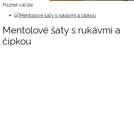
Pozrieť väčšie
Mentolové šaty s rukávmi a
čipkou
Stav:
Nový produkt
Materiál 60% polyester, 35% viskóza, 5% elastan
54,50 €
Množstvo
Veľkosť
Pridať do košíka
Zdieľať