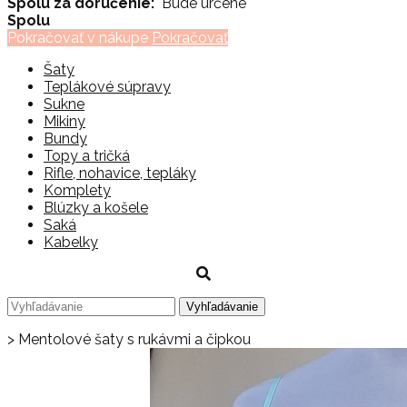
Spolu za doručenie:
Bude určené
Spolu
Pokračovať v nákupe
Pokračovať
Šaty
Teplákové súpravy
Sukne
Mikiny
Bundy
Topy a tričká
Rifle, nohavice, tepláky
Komplety
Blúzky a košele
Saká
Kabelky
>
Mentolové šaty s rukávmi a čipkou