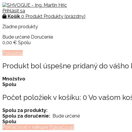
Prihlásiť sa
Košík
0
Produkt
Produkty
(prázdny)
Žiadne produkty
Bude určené
Doručenie
0,00 €
Spolu
Pokladňa
Produkt bol úspešne pridaný do vášho 
Množstvo
Spolu
Počet položiek v košíku:
0
Vo vašom koší
Spolu za produkty:
Spolu za doručenie:
Bude určené
Spolu
Pokračovať v nákupe
Pokračovať