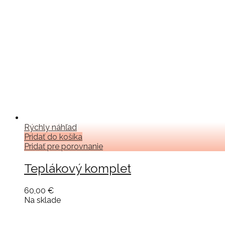
Rýchly náhľad
Pridať do košíka
Pridať pre porovnanie
Teplákový komplet
60,00 €
Na sklade