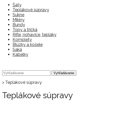
Šaty
Teplákové súpravy
Sukne
Mikiny
Bundy
Topy a tričká
Rifle, nohavice, tepláky
Komplety
Blúzky a košele
Saká
Kabelky
>
Teplákové súpravy
Teplákové súpravy