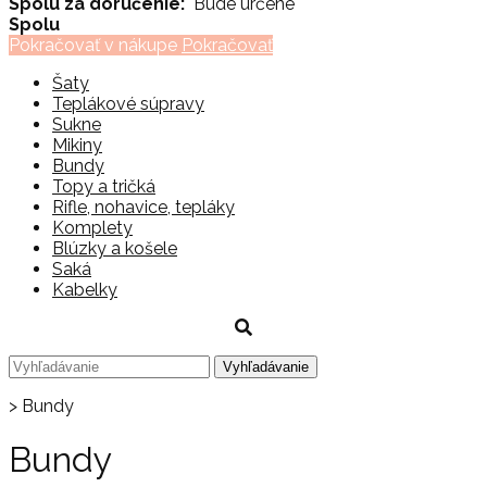
Spolu za doručenie:
Bude určené
Spolu
Pokračovať v nákupe
Pokračovať
Šaty
Teplákové súpravy
Sukne
Mikiny
Bundy
Topy a tričká
Rifle, nohavice, tepláky
Komplety
Blúzky a košele
Saká
Kabelky
>
Bundy
Bundy