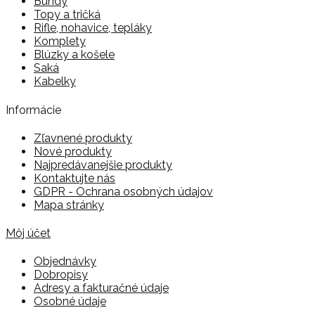
Bundy
Topy a tričká
Rifle, nohavice, tepláky
Komplety
Blúzky a košele
Saká
Kabelky
Informácie
Zľavnené produkty
Nové produkty
Najpredávanejšie produkty
Kontaktujte nás
GDPR - Ochrana osobných údajov
Mapa stránky
Môj účet
Objednávky
Dobropisy
Adresy a fakturačné údaje
Osobné údaje